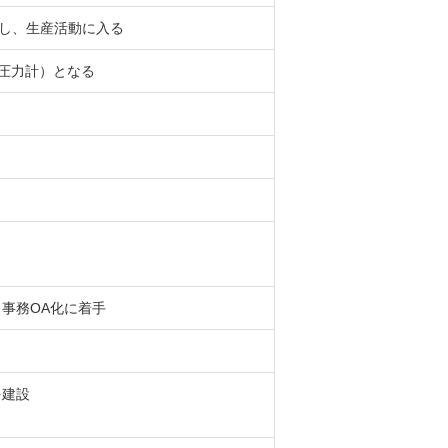
組し、生産活動に入る
ン管圧力計）となる
事務OA化に着手
を建設