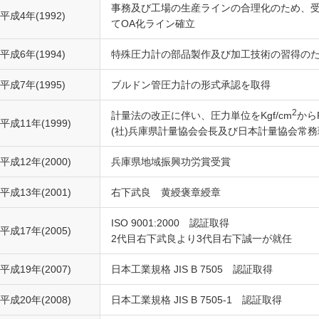
事務及び工場の生産ラインの合理化のため、
平成4年(1992)
てOA化ライン確立
平成6年(1994)
特殊圧力計の部品製作及び加工技術の習得のた
平成7年(1995)
ブルドン管圧力計の形式承認を取得
2
計量法の改正に伴い、圧力単位をKgf/cm
から
平成11年(1999)
(社)兵庫県計量協会会長及び日本計量協会常
平成12年(2000)
兵庫県地域振興功労賞受賞
平成13年(2001)
右下武良 黄綬褒章綬章
ISO 9001:2000 認証取得
平成17年(2005)
2代目右下武良より3代目右下誠一が就任
平成19年(2007)
日本工業規格 JIS B 7505 認証取得
平成20年(2008)
日本工業規格 JIS B 7505-1 認証取得