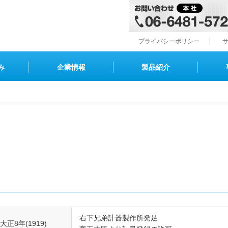
プライバシーポリシー
み
企業情報
製品紹介
の規格
目盛板図
圧力計の試験方法
圧力計の取扱とそ
計
隔膜式圧力計
接点付圧力計
圧力計用
サリー
右下兄弟計器製作所発足
大正8年(1919)