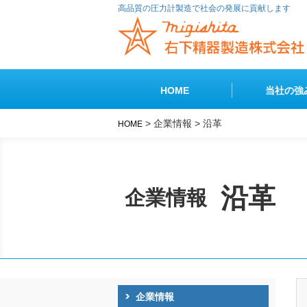
高品質の圧力計製造で社会の発展に貢献します
HOME
当社の強
> 企業情報 > 沿革
HOME
製品紹介
圧力計ガイド
圧力について
圧力計
沿革
企業情報
圧力指示計
特殊用圧力
企業情報