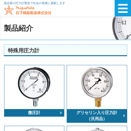
高品質の圧力計製造で社会の発展に貢献します
製品紹介
特殊用圧力計
微圧計
グリセリン入り圧力計
（汎用品）