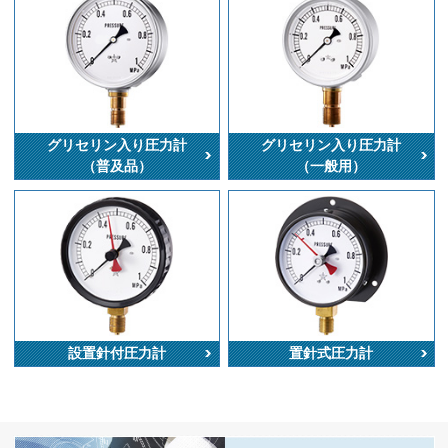
グリセリン入り圧力計
グリセリン入り圧力計
（普及品）
（一般用）
設置針付圧力計
置針式圧力計